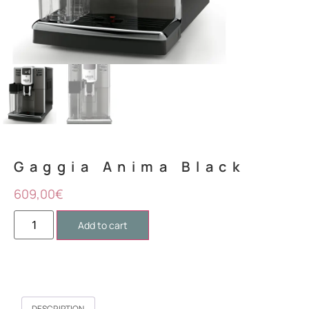
Mark links
font_download
Reset
cached
all
options
Gaggia Anima Black
609,00
€
Add to cart
DESCRIPTION