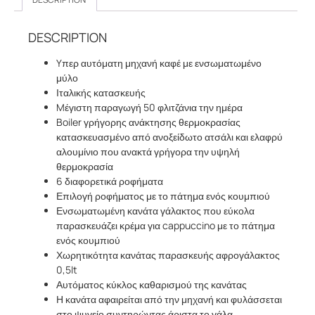
DESCRIPTION
Yπερ αυτόματη μηχανή καφέ με ενσωματωμένο
μύλο
Ιταλικής κατασκευής
Mέγιστη παραγωγή 50 φλιτζάνια την ημέρα
Boiler γρήγορης ανάκτησης θερμοκρασίας
κατασκευασμένο από ανοξείδωτο ατσάλι και ελαφρύ
αλουμίνιο που ανακτά γρήγορα την υψηλή
θερμοκρασία
6 διαφορετικά ροφήματα
Επιλογή ροφήματος με το πάτημα ενός κουμπιού
Ενσωματωμένη κανάτα γάλακτος που εύκολα
παρασκευάζει κρέμα για cappuccino με το πάτημα
ενός κουμπιού
Χωρητικότητα κανάτας παρασκευής αφρογάλακτος
0,5lt
Αυτόματος κύκλος καθαρισμού της κανάτας
Η κανάτα αφαιρείται από την μηχανή και φυλάσσεται
στο ψυγείο συντηρώντας άριστα το γάλα