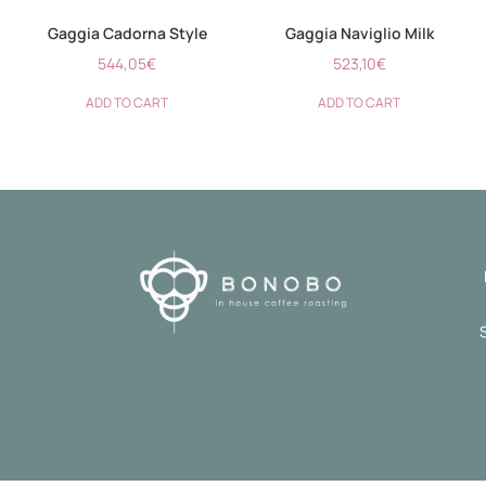
Gaggia Cadorna Style
Gaggia Naviglio Milk
544,05
€
523,10
€
ADD TO CART
ADD TO CART