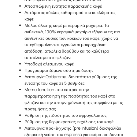
Αποσπώμενη ενότητα παρασκευής καφέ
Αυτόματος κύκλος καθαρισμού του κυκλώματος
καφέ
Μύλος άλεσης καφέ με κεραμικά μαχαίρια. Τα
ανθεκτικά, 100% κεραμικά μαχαίρια εξάγουν τις πιο
αυθεντικές ουσίες των κόκκων του καφέ, χωρίς να
υπερθερμαίνονται, εγγυώνται μακροχρόνια
απόδοση, απώλεια θορύβου και το καλύτερο
αποτέλεσμα στο φλιτζάνι
Υποδοχή αλεσμένου καφέ
Προγραμματιζόμενο σύστημα δόσης
Λειτουργία Optiaroma, δυνατότητα ρύθμισης της
έντασης του καφέ σε 5 βαθμίδες
Memo function που επιτρέπει την
παραμετροποίηση της ποσότητας του καφέ στο
φλιτζάνι και την απομνημόνευσή της συμφώνα με τις
προτιμήσεις σας
Ρύθμιση της πoσότητας του αφρογάλακτος
Ρύθμιση της θερμοκρασίας εκχύλισης του καφέ
Λειτουργία προ-έκχυσης (pre infusion) διασφαλίζει
εξαιρετική γεύση του espresso για ακόμα πιο δυνατά