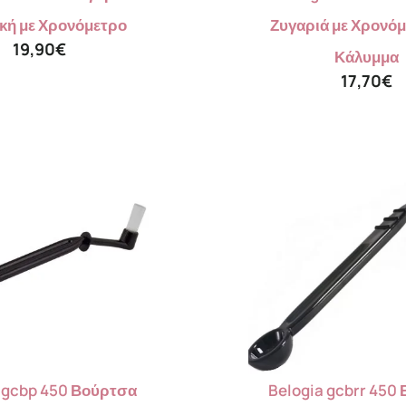
κή με Χρονόμετρο
Ζυγαριά με Χρονόμ
19,90
€
Κάλυμμα
17,70
€
 gcbp 450 Βούρτσα
Belogia gcbrr 450