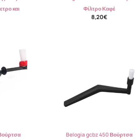
ετρο και
Φίλτρο Καφέ
8,20
€
 Βούρτσα
Belogia gcbz 450 Βούρτσα