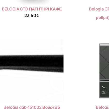
BELOGIA CTD ΠΑΤΗΤΗΡΙ ΚΑΦΕ
Belogia C
23,50
€
ρυθμιζ
Belogia dgb 451002 Βούρτσα
Belogi