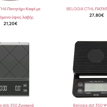
THA Πατητήρι Καφέ με
BELOGIA CTHL ΠΑΤΗ
27,80
€
όμενο ύψος λαβής
21,20
€
a dsb 350 Ζυγαριά
Belogia dst 350 