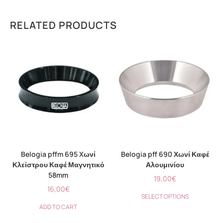
RELATED PRODUCTS
Belogia pffm 695 Xωνί
Belogia pff 690 Χωνί Καφέ
Κλείστρου Καφέ Μαγνητικό
Αλουμινίου
58mm
19,00
€
16,00
€
SELECT OPTIONS
ADD TO CART