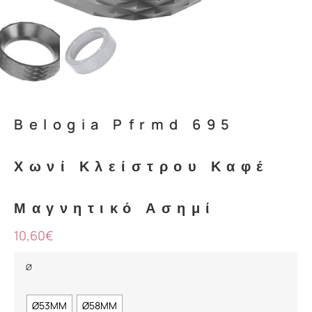
Mark links
font_download
Reset
cached
all
options
Belogia Pfrmd 695
Χωνί Κλείστρου Καφέ
Μαγνητικό Ασημί
10,60
€
Ø
Ø53MM
Ø58MM