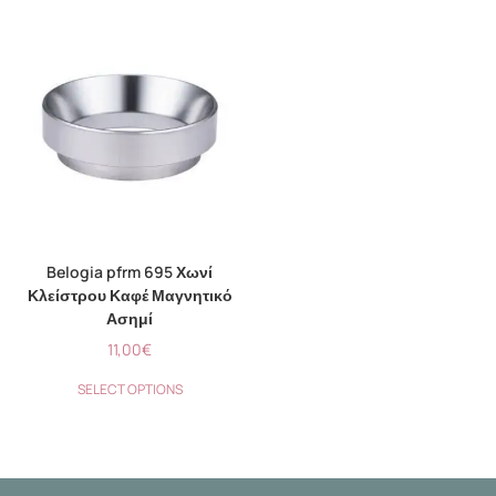
Belogia pfrm 695 Χωνί
Κλείστρου Καφέ Μαγνητικό
Ασημί
11,00
€
SELECT OPTIONS